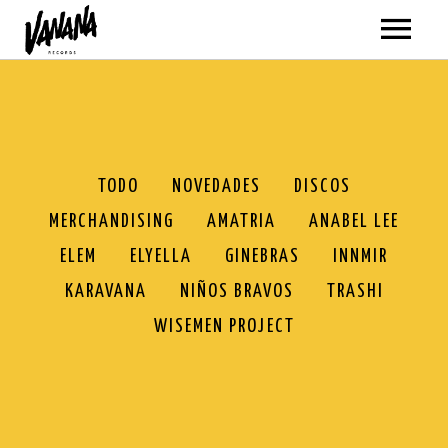
ARTISTAS
MÚSICA
VER TODO
VÍDEOS
TODO
NOVEDADES
DISCOS
MERCHANDISING
AMATRIA
ANABEL LEE
AMATRIA
TODOS
GIRAS
ELEM
ELYELLA
GINEBRAS
INNMIR
ANABEL LEE
AMATRIA
SOBRE NOSOTROS
KARAVANA
NIÑOS BRAVOS
TRASHI
BLACKPANDA
ANABEL LEE
WISEMEN PROJECT
TIENDA
ELEM
BLACKPANDA
VER TODO
ELYELLA
ELEM
NOVEDADES
MI CUENTA
NEWSLETTER