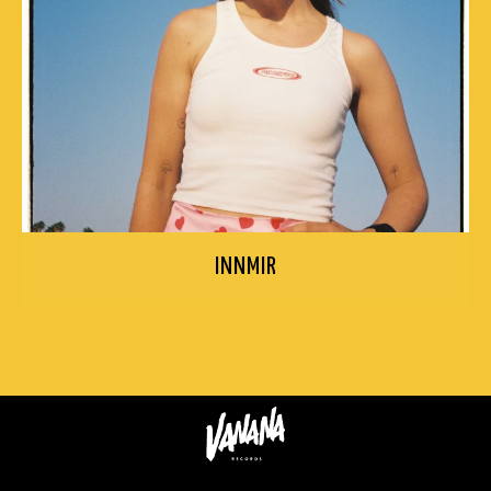
INNMIR