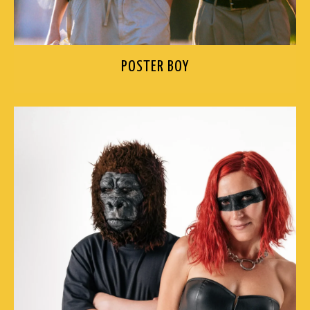
POSTER BOY