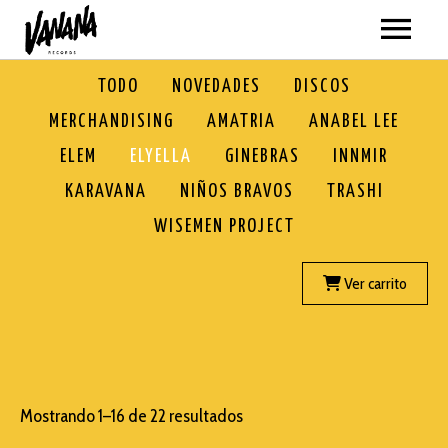
ARTISTAS
TODO
NOVEDADES
DISCOS
MERCHANDISING
AMATRIA
ANABEL LEE
MÚSICA
ELEM
ELYELLA
GINEBRAS
INNMIR
VER TODO
VÍDEOS
KARAVANA
NIÑOS BRAVOS
TRASHI
WISEMEN PROJECT
AMATRIA
TODOS
GIRAS
ANABEL LEE
AMATRIA
Ver carrito
SOBRE NOSOTROS
BLACKPANDA
ANABEL LEE
TIENDA
ELEM
BLACKPANDA
VER TODO
ELYELLA
Mostrando 1–16 de 22 resultados
ELEM
NOVEDADES