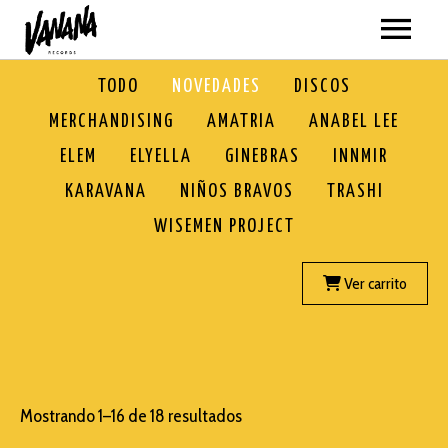
ARTISTAS
TODO
NOVEDADES
DISCOS
MERCHANDISING
AMATRIA
ANABEL LEE
MÚSICA
ELEM
ELYELLA
GINEBRAS
INNMIR
VER TODO
VÍDEOS
KARAVANA
NIÑOS BRAVOS
TRASHI
WISEMEN PROJECT
AMATRIA
TODOS
GIRAS
ANABEL LEE
AMATRIA
Ver carrito
SOBRE NOSOTROS
BLACKPANDA
ANABEL LEE
TIENDA
ELEM
BLACKPANDA
VER TODO
ELYELLA
Mostrando 1–16 de 18 resultados
ELEM
NOVEDADES