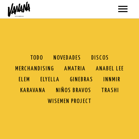
ARTISTAS
MÚSICA
VER TODO
VÍDEOS
TODO
NOVEDADES
DISCOS
MERCHANDISING
AMATRIA
ANABEL LEE
AMATRIA
TODOS
GIRAS
ELEM
ELYELLA
GINEBRAS
INNMIR
ANABEL LEE
AMATRIA
SOBRE NOSOTROS
KARAVANA
NIÑOS BRAVOS
TRASHI
BLACKPANDA
ANABEL LEE
WISEMEN PROJECT
TIENDA
ELEM
BLACKPANDA
VER TODO
ELYELLA
ELEM
NOVEDADES
MI CUENTA
NEWSLETTER