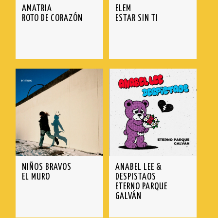
AMATRIA
ELEM
ELEM
NOVEDADES
ROTO DE CORAZÓN
ESTAR SIN TI
NEWSLETTER
ELYELLA
DISCOS
GINEBRAS
MERCHANDISING
GRASIAS
AMATRIA
INNMIR
ANABEL LEE
KARAVANA
ELEM
NIÑOS BRAVOS
ELYELLA
NIÑOS BRAVOS
ANABEL LEE &
TRASHI
GINEBRAS
EL MURO
DESPISTAOS
ETERNO PARQUE
WISEMEN PROJECT
INNMIR
GALVÁN
KARAVANA