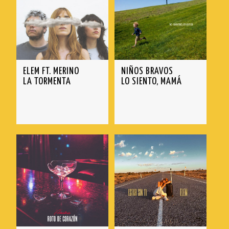
GINEBRAS
GRASIAS
INNMIR
ELEM FT. MERINO
NIÑOS BRAVOS
KARAVANA
LA TORMENTA
LO SIENTO, MAMÁ
NIÑOS BRAVOS
VÍDEOS
TRASHI
TODOS
GIRAS
WISEMEN PROJECT
AMATRIA
SOBRE NOSOTROS
ANABEL LEE
TIENDA
BLACKPANDA
VER TODO