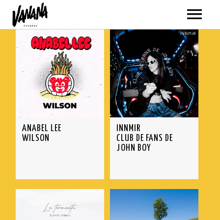
ARTISTAS
MÚSICA
VER TODO
AMATRIA
ANABEL LEE
INNMIR
ANABEL LEE
WILSON
CLUB DE FANS DE
JOHN BOY
BLACKPANDA
ELEM
ELYELLA