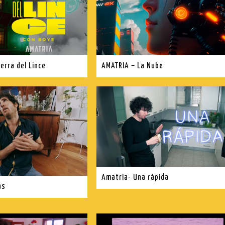
erra del Lince
AMATRIA – La Nube
Amatria- Una rápida
as