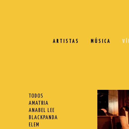
ARTISTAS
MÚSICA
VÍ
TODOS
AMATRIA
ANABEL LEE
BLACKPANDA
ELEM