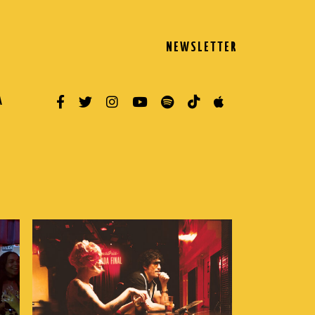
NEWSLETTER
A