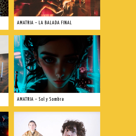
AMATRIA – LA BALADA FINAL
AMATRIA – Sol y Sombra