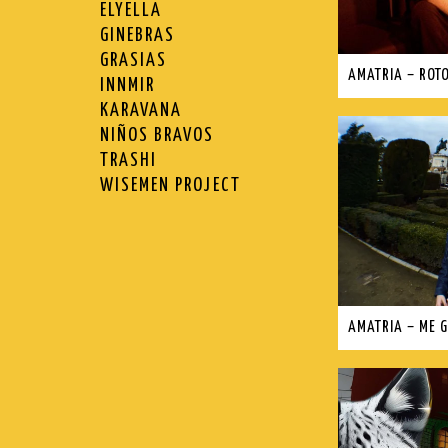
ELYELLA
GINEBRAS
GRASIAS
AMATRIA – ROT
INNMIR
KARAVANA
NIÑOS BRAVOS
TRASHI
WISEMEN PROJECT
AMATRIA – ME 