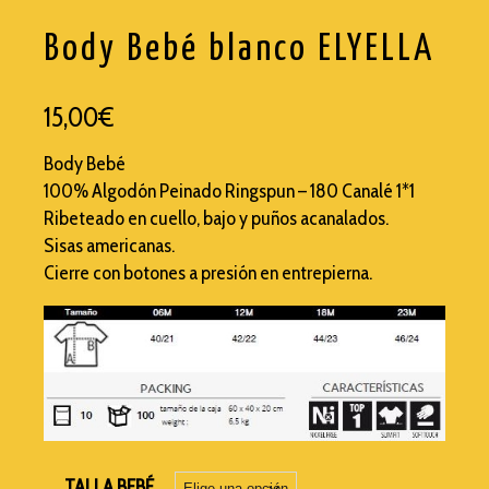
Body Bebé blanco ELYELLA
TRASHI
WISEMEN PROJECT
15,00
€
Body Bebé
100% Algodón Peinado Ringspun – 180 Canalé 1*1
Ribeteado en cuello, bajo y puños acanalados.
Sisas americanas.
Cierre con botones a presión en entrepierna.
TALLA BEBÉ