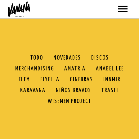
ARTISTAS
MÚSICA
VER TODO
VÍDEOS
TODO
NOVEDADES
DISCOS
MERCHANDISING
AMATRIA
ANABEL LEE
AMATRIA
TODOS
GIRAS
ELEM
ELYELLA
GINEBRAS
INNMIR
ANABEL LEE
AMATRIA
SOBRE NOSOTROS
KARAVANA
NIÑOS BRAVOS
TRASHI
BLACKPANDA
ANABEL LEE
WISEMEN PROJECT
TIENDA
ELEM
BLACKPANDA
VER TODO
ELYELLA
ELEM
NOVEDADES
MI CUENTA
NEWSLETTER