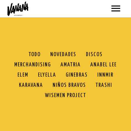
ARTISTAS
MÚSICA
VER TODO
VÍDEOS
TODO
NOVEDADES
DISCOS
MERCHANDISING
AMATRIA
ANABEL LEE
AMATRIA
TODOS
GIRAS
ELEM
ELYELLA
GINEBRAS
INNMIR
ANABEL LEE
AMATRIA
SOBRE NOSOTROS
KARAVANA
NIÑOS BRAVOS
TRASHI
BLACKPANDA
ANABEL LEE
WISEMEN PROJECT
TIENDA
ELEM
BLACKPANDA
VER TODO
ELYELLA
ELEM
NOVEDADES
MI CUENTA
NEWSLETTER