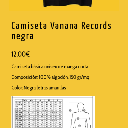
TRASHI
Camiseta Vanana Records
WISEMEN PROJECT
negra
12,00
€
Camiseta básica unisex de manga corta
Composición:
100% algodón, 150 gr/mq
Color: Negra letras amarillas