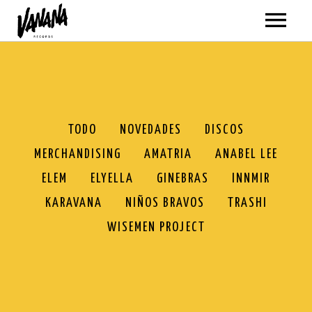
ARTISTAS
MÚSICA
VER TODO
VÍDEOS
TODO
NOVEDADES
DISCOS
MERCHANDISING
AMATRIA
ANABEL LEE
AMATRIA
TODOS
GIRAS
ELEM
ELYELLA
GINEBRAS
INNMIR
ANABEL LEE
AMATRIA
SOBRE NOSOTROS
KARAVANA
NIÑOS BRAVOS
TRASHI
BLACKPANDA
ANABEL LEE
WISEMEN PROJECT
TIENDA
ELEM
BLACKPANDA
VER TODO
ELYELLA
ELEM
NOVEDADES
MI CUENTA
NEWSLETTER