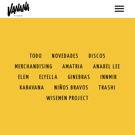
ARTISTAS
MÚSICA
VER TODO
VÍDEOS
TODO
NOVEDADES
DISCOS
MERCHANDISING
AMATRIA
ANABEL LEE
AMATRIA
TODOS
GIRAS
ELEM
ELYELLA
GINEBRAS
INNMIR
ANABEL LEE
AMATRIA
SOBRE NOSOTROS
KARAVANA
NIÑOS BRAVOS
TRASHI
BLACKPANDA
ANABEL LEE
WISEMEN PROJECT
TIENDA
ELEM
BLACKPANDA
VER TODO
ELYELLA
ELEM
NOVEDADES
MI CUENTA
NEWSLETTER