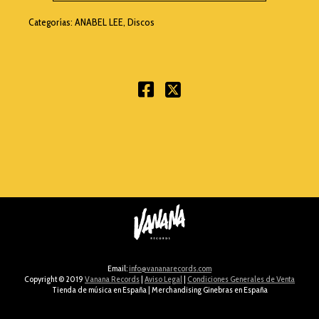
Categorías:
ANABEL LEE
,
Discos
Email:
info@vananarecords.com​
Copyright © 2019
Vanana Records
|
Aviso Legal
|
Condiciones Generales de Venta
Tienda de música en España
|
Merchandising Ginebras en España