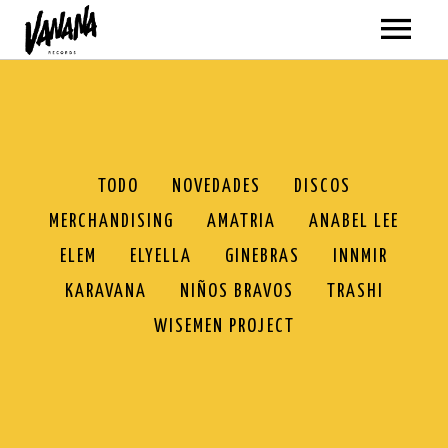
ARTISTAS
MÚSICA
VER TODO
VÍDEOS
TODO
NOVEDADES
DISCOS
MERCHANDISING
AMATRIA
ANABEL LEE
AMATRIA
TODOS
GIRAS
ELEM
ELYELLA
GINEBRAS
INNMIR
ANABEL LEE
AMATRIA
SOBRE NOSOTROS
KARAVANA
NIÑOS BRAVOS
TRASHI
BLACKPANDA
ANABEL LEE
WISEMEN PROJECT
TIENDA
ELEM
BLACKPANDA
VER TODO
ELYELLA
ELEM
NOVEDADES
MI CUENTA
NEWSLETTER