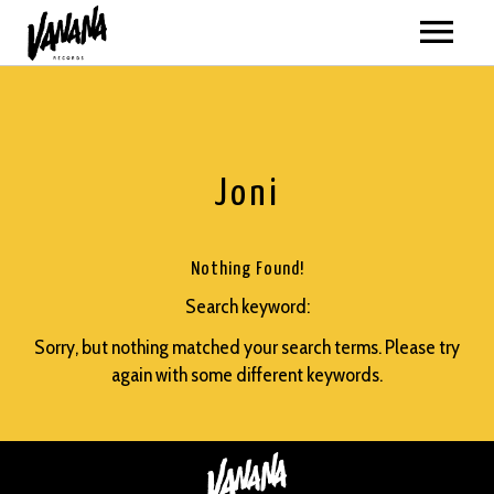
ARTISTAS
MÚSICA
Joni
VER TODO
VÍDEOS
AMATRIA
TODOS
GIRAS
Nothing Found!
ANABEL LEE
Search keyword:
AMATRIA
SOBRE NOSOTROS
Sorry, but nothing matched your search terms. Please try
BLACKPANDA
ANABEL LEE
TIENDA
again with some different keywords.
ELEM
BLACKPANDA
VER TODO
ELYELLA
ELEM
NOVEDADES
NEWSLETTER