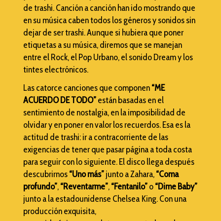
de trashi. Canción a canción han ido mostrando que
en su música caben todos los géneros y sonidos sin
dejar de ser trashi. Aunque si hubiera que poner
etiquetas a su música, diremos que se manejan
entre el Rock, el Pop Urbano, el sonido Dream y los
tintes electrónicos.
Las catorce canciones que componen
“
ME
ACUERDO DE TODO
”
están basadas en el
sentimiento de nostalgia, en la imposibilidad de
olvidar y en poner en valor los recuerdos. Esa es la
actitud de trashi: ir a contracorriente de las
exigencias de tener que pasar página a toda costa
para seguir con lo siguiente. El disco llega después
descubrirnos
“
Uno más
”
junto a Zahara,
“
Coma
profundo
”
,
“
Reventarme
”
,
“
Fentanilo
”
o
“
Dime Baby
”
junto a la estadounidense Chelsea King. Con una
producción exquisita,