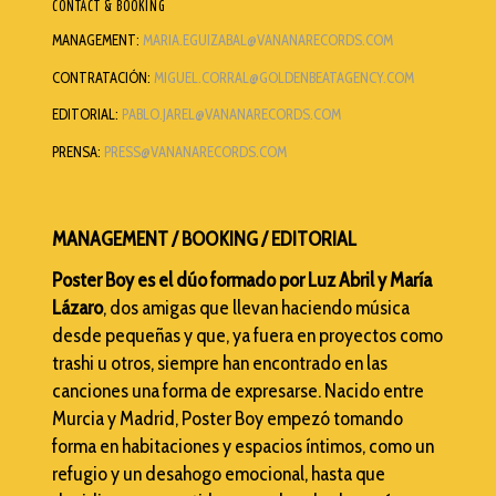
CONTACT & BOOKING
MANAGEMENT:
MARIA.EGUIZABAL@VANANARECORDS.COM
CONTRATACIÓN:
MIGUEL.CORRAL@GOLDENBEATAGENCY.COM
EDITORIAL:
PABLO.JAREL@VANANARECORDS.COM
PRENSA:
PRESS@VANANARECORDS.COM
MANAGEMENT / BOOKING / EDITORIAL
Poster Boy es el dúo formado por Luz Abril y María
Lázaro
, dos amigas que llevan haciendo música
desde pequeñas y que, ya fuera en proyectos como
trashi u otros, siempre han encontrado en las
canciones una forma de expresarse. Nacido entre
Murcia y Madrid, Poster Boy empezó tomando
forma en habitaciones y espacios íntimos, como un
refugio y un desahogo emocional, hasta que